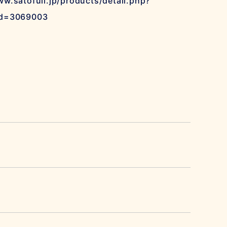
ww.satofull.jp/products/detail.php?
id=3069003