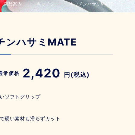
商品案内
キッチン
キッチンハサミMATE
チンハサミMATE
2,420
通常価格
円(税込)
いソフトグリップ
で硬い素材も滑らずカット