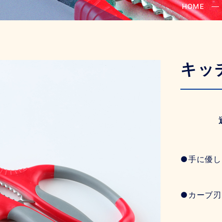
HOME
キッ
●手に優し
●カーブ刃