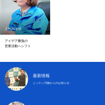
募集要項
お問い合わせ
入社25年目
ニッケン刃物を知る
私たちの仕事
働く環境
先輩社員紹介
よ
アイデア勝負の
営業活動へシフト
最新情報
ニッケン刃物からのお知らせ