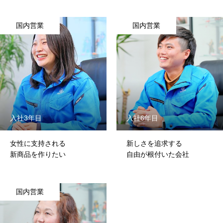
国内営業
国内営業
ニッケン刃物を知る
入社3年目
入社6年目
私たちの仕事
女性に支持される
新しさを追求する
新商品を作りたい
自由が根付いた会社
働く環境
先輩社員紹介
国内営業
よくあるQ&A